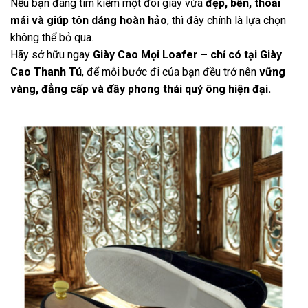
Nếu bạn đang tìm kiếm một đôi giày vừa
đẹp, bền, thoải
mái và giúp tôn dáng hoàn hảo
, thì đây chính là lựa chọn
không thể bỏ qua.
Hãy sở hữu ngay
Giày Cao Mọi Loafer – chỉ có tại Giày
Cao Thanh Tú
, để mỗi bước đi của bạn đều trở nên
vững
vàng, đẳng cấp và đầy phong thái quý ông hiện đại.