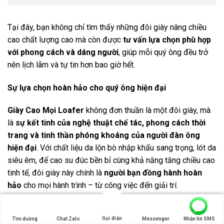
Tại đây, bạn không chỉ tìm thấy những đôi giày nâng chiều
cao chất lượng cao mà còn được
tư vấn lựa chọn phù hợp
với phong cách và dáng người
, giúp mỗi quý ông đều trở
nên lịch lãm và tự tin hơn bao giờ hết.
Sự lựa chọn hoàn hảo cho quý ông hiện đại
Giày Cao Mọi Loafer
không đơn thuần là một đôi giày, mà
là
sự kết tinh của nghệ thuật chế tác, phong cách thời
trang và tinh thần phóng khoáng của người đàn ông
hiện đại
. Với chất liệu da lộn bò nhập khẩu sang trọng, lót da
siêu êm, đế cao su đúc bền bỉ cùng khả năng tăng chiều cao
tinh tế, đôi giày này chính là
người bạn đồng hành hoàn
hảo
cho mọi hành trình – từ công việc đến giải trí.
Nếu bạn là người đàn ông yêu thích sự thanh lịch, tinh tế
Gọi điện
Tìm đường
Chat Zalo
Messenger
Nhắn tin SMS
nhưng vẫn muốn giữ cho mình nét năng động, khỏe khoắn