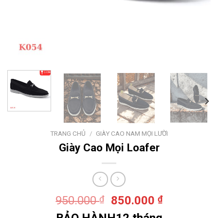
TRANG CHỦ
/
GIÀY CAO NAM MỌI LƯỜI
Giày Cao Mọi Loafer
Giá
Giá
950.000
₫
850.000
₫
gốc
hiện