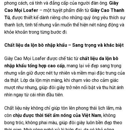
phong cách, cá tính và đẳng cấp của người đàn ông.
Giày
Cao Mọi Loafer
– một tuyệt phẩm đến từ
Giày Cao Thanh
Tú
, được thiết kế dành riêng cho những quý ông yêu thích sự
thanh lịch, tinh tế nhưng vẫn muốn thể hiện nét năng động và
khỏe khoắn trong từng bước đi.
Chất liệu da lộn bò nhập khẩu – Sang trọng và khác biệt
Giày Cao Mọi Loafer được chế tác từ
chất liệu da lộn bò
nhập khẩu tổng hợp cao cấp
, mang lại vẻ đẹp sang trọng
nhưng vẫn giữ được nét tự nhiên và mềm mại đặc trưng của
da thật. Lớp da lộn mịn màng, khi chạm vào cho cảm giác
mượt như nhung, giúp đôi giày trở nên nổi bật và thu hút ánh
nhìn ngay từ cái nhìn đầu tiên.
Chất liệu này không chỉ giúp tôn lên phong thái lịch lãm, mà
còn
chịu được thời tiết ẩm nóng của Việt Nam
, không
bong tróc, không phai màu, giúp đôi giày luôn bền đẹp theo
thời gian. Nhờ công nghệ xử lý hiện đại, da có khả năng