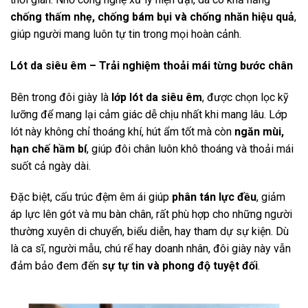
chống thấm nhẹ, chống bám bụi và chống nhăn hiệu quả
,
giúp người mang luôn tự tin trong mọi hoàn cảnh.
Lót da siêu êm – Trải nghiệm thoải mái từng bước chân
Bên trong đôi giày là
lớp lót da siêu êm
, được chọn lọc kỹ
lưỡng để mang lại cảm giác dễ chịu nhất khi mang lâu. Lớp
lót này không chỉ thoáng khí, hút ẩm tốt mà còn
ngăn mùi,
hạn chế hầm bí
, giúp đôi chân luôn khô thoáng và thoải mái
suốt cả ngày dài.
Đặc biệt, cấu trúc đệm êm ái giúp
phân tán lực đều
, giảm
áp lực lên gót và mu bàn chân, rất phù hợp cho những người
thường xuyên di chuyển, biểu diễn, hay tham dự sự kiện. Dù
là ca sĩ, người mẫu, chú rể hay doanh nhân, đôi giày này vẫn
đảm bảo đem đến
sự tự tin và phong độ tuyệt đối
.