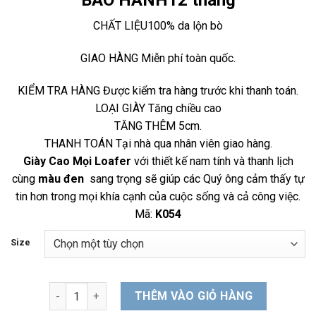
BẢO HÀNH
12 tháng
là:
tại
950.000 ₫.
là:
CHẤT LIỆU
100% da lộn bò
850.000 ₫
GIAO HÀNG
Miễn phí toàn quốc.
KIỂM TRA HÀNG
Được kiểm tra hàng trước khi thanh toán.
LOẠI GIÀY
Tăng chiều cao
TĂNG THÊM 5
cm.
THANH TOÁN
Tại nhà qua nhân viên giao hàng.
Giày Cao Mọi Loafer
với thiết kế nam tính và thanh lịch
cùng
màu đen
sang trọng sẽ giúp các Quý ông cảm thấy tự
tin hơn trong mọi khía cạnh của cuộc sống và cả công việc.
Mã:
K054
Size
Giày Cao Mọi Loafer số lượng
THÊM VÀO GIỎ HÀNG