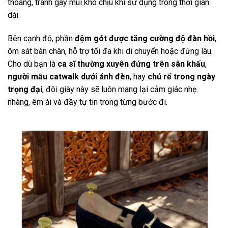
thoáng, tránh gây mùi khó chịu khi sử dụng trong thời gian
dài.
Bên cạnh đó, phần
đệm gót được tăng cường độ đàn hồi
,
ôm sát bàn chân, hỗ trợ tối đa khi di chuyển hoặc đứng lâu.
Cho dù bạn là
ca sĩ thường xuyên đứng trên sân khấu
,
người mẫu catwalk dưới ánh đèn
, hay
chú rể trong ngày
trọng đại
, đôi giày này sẽ luôn mang lại cảm giác nhẹ
nhàng, êm ái và đầy tự tin trong từng bước đi.